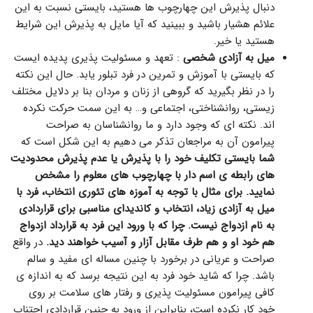
دنبال پذیرش این چهارچوب ها هستید، بایستی نسبت به این
علائم هشیار باشید و ببینید که آیا مایل به پذیرش این شرایط
هستید یا خیر.
میل به آزادی شخصی
: تعهد و مسئولیت پذیری پدیده ایست
که بایستی با آموزش و تمرین در فرد تبلور یابد. حال این نکته
را در نظر بگیرید که گروهی از زنان و مردان بنا بر دلایل مختلف
زیستی، روانشناختی، اجتماعی و… به این سمت حرکت نکرده
اند. نکته ای که وجود دارد و ما روانشناسان به صراحت
پیرامون آن به مراجعان تذکر می دهیم به این شکل است که
شما بایستی تکلیف خود را با پذیرش یا عدم پذیرش محدودیت
های رابطه ی اسم دار با چهارچوب های معلوم را مشخص
نمایید. برای مثال با توجه به آموزه های تئوری انتخاب، فرد با
میل به آزادی زیاد، انتخاب و کاندیدای مناسبی برای قراردادی
به نام ازدواج نیست. چرا که با ورود این فرد به قرارداد ازدواج
هم خود او و هم طرف مقابل آزار و آسیب خواهند دید.
در واقع
صراحت و عریانی در برخورد با چنین مساله ای مفید و سالم
باشد. چرا که شاید خود فرد به این نتیجه برسد که به اندازه ی
کافی پیرامون مسئولیت پذیری و رفتار های سلامت بر روی
خود کار نکرده است، بنابراین از ورود به چنین قراردادی اجتناب