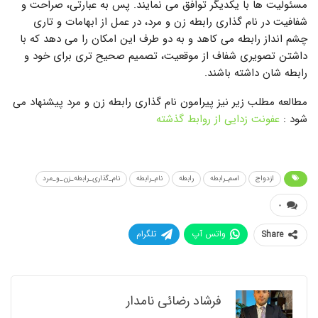
مسئولیت ها با یکدیگر توافق می نمایند. پس به عبارتی، صراحت و
شفافیت در نام گذاری رابطه زن و مرد، در عمل از ابهامات و تاری
چشم انداز رابطه می کاهد و به دو طرف این امکان را می دهد که با
داشتن تصویری شفاف از موقعیت، تصمیم صحیح تری برای خود و
رابطه شان داشته باشند.
مطالعه مطلب زیر نیز پیرامون نام گذاری رابطه زن و مرد پیشنهاد می
شود :
عفونت زدایی از روابط گذشته
ازدواج
اسم_رابطه
رابطه
نام_رابطه
نام_گذاری_رابطه_زن_و_مرد
۰
واتس آپ
تلگرام
Share
فرشاد رضائی نامدار