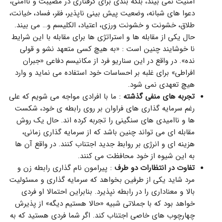
امنیت نمی بیند، بلکه بندی برای گرفتاری در مصیبت و ناامنی،
دعوا های شبانه، وضعیت پیش بینی ناپذیر، فقر، فساد، خیانت،
طلاق، خشونت و خشونت ورزی، اعتیاد، الکلیسم و… می بیند.
حال یکی از مقابله ها و استراتژی ها برای مقابله با این شرایط
نا خوشایند چنین است : «به هیچ کسی متعهد نشو و قولی
نده». در واقع در این سناریو فرد از مکانیسم دفاعی «جبران
افراطی» برای غلبه بر احساسات خود استفاده می نماید و وارد
هیچ تعهدی نمی شود.
تجربه های منفی گذشته
: ما با افرادی مواجه می شویم که علی
رغم سرمایه گذاری های فراوان بر روی رابطه ی خود، شکست
ها و ناامیدی های سنگینی را تجربه کرده اند. حال یک روش
مقابله ای می تواند چنین باشد که از سرمایه گذاری زمانی،
هزینه ای و انرژی بر روابط جدید اجتناب کنند. در واقع آن ها
به این شیوه از خود محافظت می کنند.
تفاوت در انتظارات دو طرف
: پیرامون نام گذاری رابطه زن و
مرد شاید یکی از طرفین بخواهد که سرمایه گذاری و مسئولیت
بالا و معناداری را در رابطه نپذیرد. بنابراین احتمالا او فردی
خواهد بود که با جملاتی شبیه «حالا هستیم دیگه» از پذیرش
چهارچوب های خاصی اجتناب کند. اگر شما فردی هستید که به