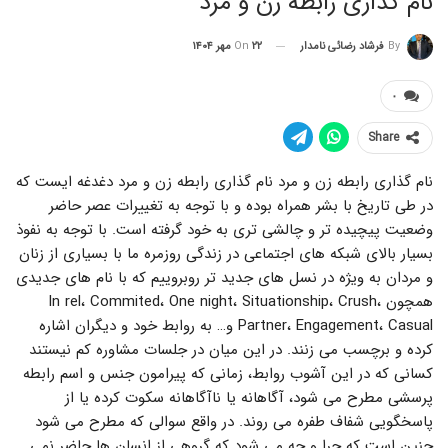
نام گذاری رابطه زن و مرد
By
فرشاد رضائی نامدار
۲۲ مهر ۱۴۰۴
On
۰
Share
نام گذاری رابطه زن و مرد نام گذاری رابطه زن و مرد دغدغه ایست که
در طی تاریخ با بشر همراه بوده و با توجه به تغییرات عصر حاضر
وضعیت پیچیده تر و چالشی تری به خود گرفته است. با توجه به نفوذ
بسیار بالای شبکه های اجتماعی در زندگی روزمره ما با بسیاری از زنان
و مردان به ویژه در نسل های جدید تر روبروییم که با نام های جدیدی
همچون In rel، Commited، One night، Situationship، Crush،
Partner، Engagement، Casual و… به روابط خود و دیگران اشاره
کرده و برچسب می زنند. در این میان در جلسات مشاوره کم نیستند
کسانی که در این آشوب روابط، زمانی که پیرامون جنس و اسم رابطه
پرسشی مطرح می شود، آگاهانه یا ناآگاهانه سکوت کرده یا از
پاسخگویی شفاف طفره می روند. در واقع سوالی که مطرح می شود
چنین است که چرا و چه می شود که گروهی از انسان ها حاضر نمی