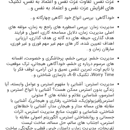
عزت نفس: تفاوت عزت نفس و اعتماد به نفس، تکنیک
های افزایش عزت نفس و اعتماد به نفس و…
خودآگاهی: بررسی انواع خود آگاهی چهارگانه و…
مدیریت زمان: بررسی اسطوره های راجع به زمان، مولفه های
اصلی مدیریت زمان، دلایل مسامحه کاری، اصول و فرایند
هدف گذاری، حیطه های ده گانه ی هدف گذاری، ارزیابی
اهداف تعیین شده، کار های مهم غیر مهم فوری و غیر فوری،
سارقان زمان و…
مدیریت خشم: بررسی خشم، پرخاشگری و خصومت، افسانه
های مرسوم درباره ی خشم، خودآگاهی هیجانی، ترک موقعیت
یا تایم اوت، تمرین تنفس عمیق و تن آرامی، توقف فکر یا
Worry Time، تکنیک A-B، بازسازی شناختی و…
مدیریت استرس: آشنایی با مفهوم استرس و عوامل وابسته، آیا
زندگی بدون استرس ممکن هست؟ آشنایی با انواع استرس و
استرسور، شناسایی علائم و نشانه های ۴ ستونی
استرس(فیزیولوژیک، شناختی، رفتاری و هیجانی)، آشنایی با
مقابله های مساله مدار و هیجان مدار، آشنایی با خطاهای
شناختی، شناسایی و تقویت منابع مدیریت استرس، اثرات
جسمانی و روانشناختی استرس، الگوریتم اصولی مقابله با
استرس، اجتناب های سالم، حل مساله، ساخت لیست
تفریحات، مدیریت زمان، داستان خرس قطبی، چگونگی ساخت