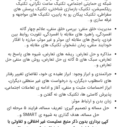
شبکه ی حمایتی اجتماعی، تکنیک ساعت نگرانی، تکنیک
ریلکسیشن، تکنیک بازسازی شناختی، تکنیک پرسش های
سقراطی، تکنیک پیکان رو به پایین، تکنیک های مواجهه و
غرقه سازی و…
مدیریت خلق منفی: بررسی خلق منفی، علائم چهار گانه
افسردگی، راهبرد های مقابله با افسردگی، تقویت روابط بین
فردی، پاسخ های مقابله ای موثر و غیر موثر، مبارزه با افکار
خودایند منفی، زمان نشخوار، تکنیک های مقابله و…
مذاکره و حل تعارض: ریشه های تعارض، شیوه های پاسخ به
تعارض، سبک های ۵ گانه ی حل تعارض، روش های منفی حل
تعارض و…
جراتمندی و ابراز وجود: ابراز عقیده ی خود، تقاضای تغییر رفتار
های نامطلوب دیگران، رد درخواست های غیر منطقی دیگران،
ابراز احساسات مثبت و منفی، آغاز و ادامه ی تعاملات اجتماعی،
پذیرش کاستی ها، تکنیک های نه گفتن و…
زبان بدن و ارتباط موثر:
حل مساله و تصمیم گیری: تعریف مساله، فرایند ۵ مرحله ای
حل مساله، هدف گذاری به شیوه ی SMART و…
کپی برداری بدون ذکر منبع عملیست غیر اخلاقی و تفاوتی با